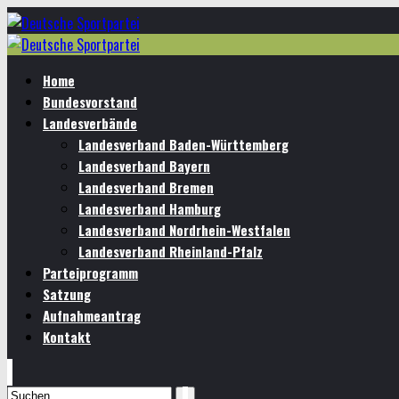
Home
Bundesvorstand
Landesverbände
Landesverband Baden-Württemberg
Landesverband Bayern
Landesverband Bremen
Landesverband Hamburg
Landesverband Nordrhein-Westfalen
Landesverband Rheinland-Pfalz
Parteiprogramm
Satzung
Aufnahmeantrag
Kontakt